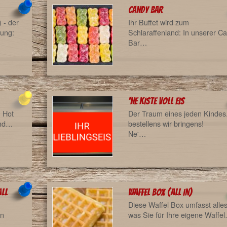
Candy Bar
) - der
Ihr Buffet wird zum
tung:
Schlaraffenland: In unserer C
Bar…
'ne Kiste voll Eis
, Hot
Der Traum eines jeden Kindes.
und…
bestellens wir bringens!
Ne'…
all
Waffel Box (all in)
Diese Waffel Box umfasst alle
on
was Sie für Ihre eigene Waffe