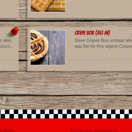
Crepe Box (all in)
 alles
Diese Crepes Box umfasst all
Popcorn…
was Sie für Ihre eigene Crepe
g Ideen
Equipment Vermietung