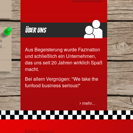
Über uns
es
sl…
Aus Begeisterung wurde Fazination
und schließlich ein Unternehmen,
das uns seit 20 Jahren wirklich Spaß
macht.
Bei allem Vergnügen: "We take the
funfood business serious!"
mehr...
Büffet Service