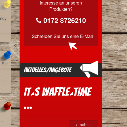
Interesse an unseren
Produkten?
andy-
0172 8726210
Schreiben Sie uns
eine E-Mail
 Sie
Aktuelles/Angebote
It´s Waffle´time
...
s
l…
mehr...