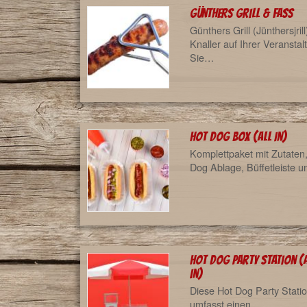
Günthers Grill & Fass
Günthers Grill (Jünthersjrill
Knaller auf Ihrer Veranstal
Sie…
Hot Dog Box (all in)
Komplettpaket mit Zutaten
Dog Ablage, Büffetleiste 
Hot Dog Party Station (
in)
Diese Hot Dog Party Stati
umfasst einen