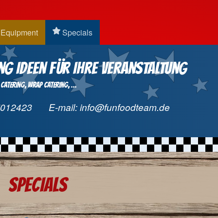
Equipment
Specials
ng Ideen für Ihre Veranstaltung
Catering
Wrap Catering
...
9012423
E-mail:
info@funfoodteam.de
Specials