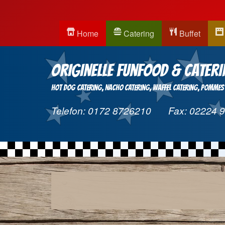
Home
Catering
Buffet
Originelle Funfood & Cateri
Hot Dog Catering
Nacho Catering
Waffel Catering
Pommes 
Telefon:
0172 8726210
Fax:
02224 