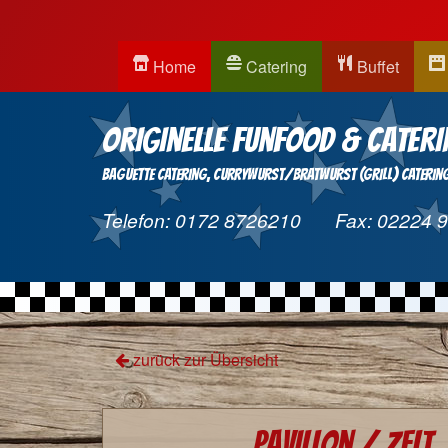
Home
Catering
Buffet
Originelle Funfood & Cateri
Baguette Catering
Currywurst/Bratwurst (Grill) Caterin
Telefon:
0172 8726210
Fax:
02224 
zurück zur Übersicht
Pavillon / Zelt