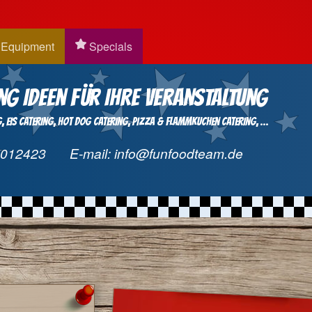
Equipment
Specials
ng Ideen für Ihre Veranstaltung
g
Eis Catering
Hot Dog Catering
Pizza & Flammkuchen Catering
...
9012423
E-mail:
info@funfoodteam.de