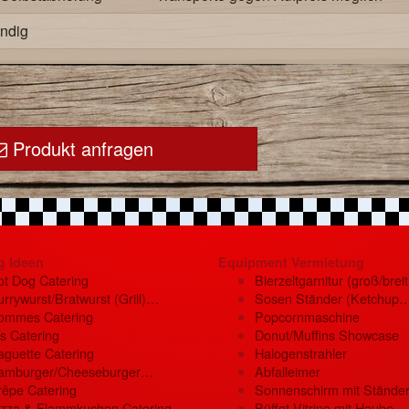
ndig
Produkt anfragen
g Ideen
Equipment Vermietung
ot Dog Catering
Bierzeltgarnitur (groß/brei
rrywurst/Bratwurst (Grill)…
Sosen Ständer (Ketchup
ommes Catering
Popcornmaschine
s Catering
Donut/Muffins Showcase
aguette Catering
Halogenstrahler
amburger/Cheeseburger…
Abfalleimer
rêpe Catering
Sonnenschirm mit Stände
izza & Flammkuchen Catering
Büffet Vitrine mit Haube…