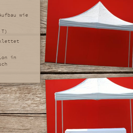
Aufbau wie
 T)
klettet
lon in
sch