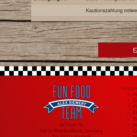
Kautionszahlung notwe
Caterin
H
Cu
P
Ei
B
Im Sand 76
H
53619 Rheinbreitbach, Germany
C
Tel:
02224 9012428
P