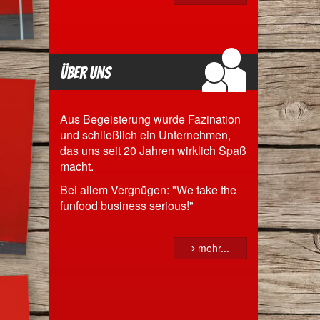
Über uns
Aus Begeisterung wurde Fazination
und schließlich ein Unternehmen,
das uns seit 20 Jahren wirklich Spaß
macht.
Bei allem Vergnügen: "We take the
funfood business serious!"
mehr...