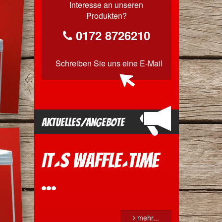
Interesse an unseren
Produkten?
0172 8726210
Schreiben Sie uns
eine E-Mail
Aktuelles/Angebote
It´s Waffle´time
...
mehr...