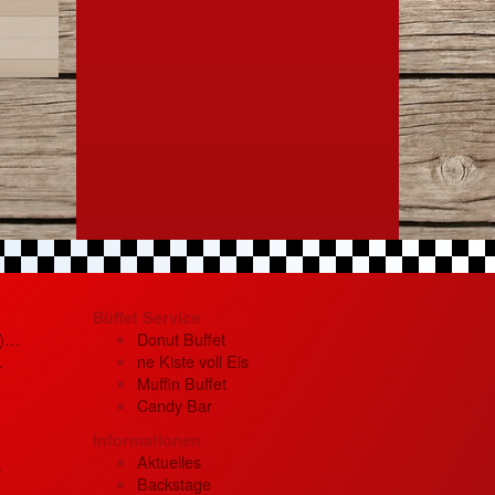
Büffet Service
t)…
Donut Buffet
…
ne Kiste voll Eis
Muffin Buffet
Candy Bar
Informationen
Aktuelles
r
Backstage