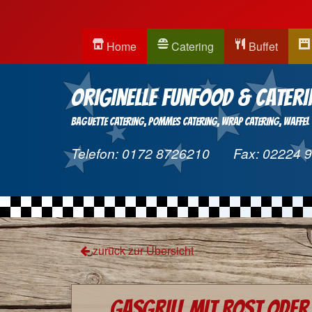
Home
Catering
Buffet
Originelle Funfood & Cateri
Baguette Catering
Pommes Catering
Wrap Catering
Waffel
Telefon:
0172 8726210
Fax:
02224 
zurück zur Übersicht
Gasgrill mit Rost ode