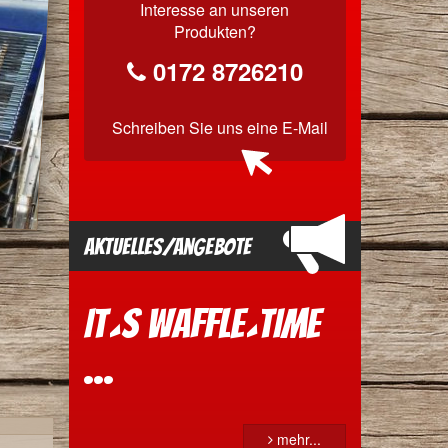
Interesse an unseren
Produkten?
0172 8726210
Schreiben Sie uns
eine E-Mail
Aktuelles/Angebote
It´s Waffle´time
...
mehr...