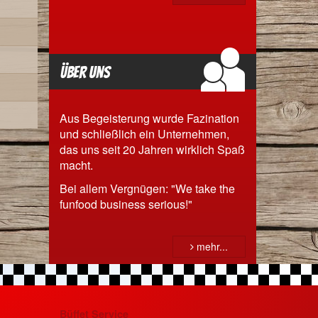
Über uns
Aus Begeisterung wurde Fazination
und schließlich ein Unternehmen,
das uns seit 20 Jahren wirklich Spaß
macht.
Bei allem Vergnügen: "We take the
funfood business serious!"
mehr...
Büffet Service