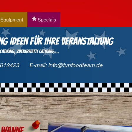
Equipment
Specials
ng Ideen für Ihre Veranstaltung
 Catering
Zuckerwatte Catering
...
9012423
E-mail:
info@funfoodteam.de
r Wanne