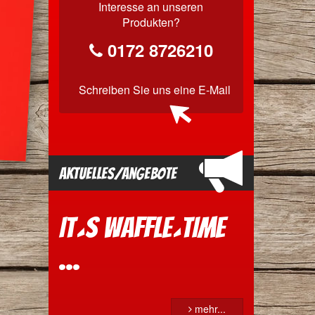
Interesse an unseren
Produkten?
0172 8726210
Schreiben Sie uns
eine E-Mail
Aktuelles/Angebote
It´s Waffle´time
...
mehr...