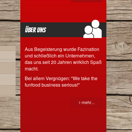
Über uns
Aus Begeisterung wurde Fazination
und schließlich ein Unternehmen,
das uns seit 20 Jahren wirklich Spaß
macht.
Bei allem Vergnügen: "We take the
funfood business serious!"
mehr...