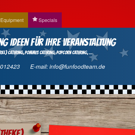
Equipment
Specials
ng Ideen für Ihre Veranstaltung
ll) Catering
Pommes Catering
Popcorn Catering
...
9012423
E-mail:
info@funfoodteam.de
(Theke)