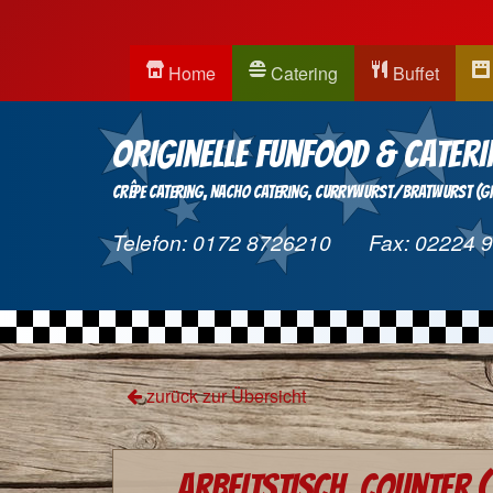
Home
Catering
Buffet
Originelle Funfood & Cateri
Crêpe Catering
Nacho Catering
Currywurst/Bratwurst (Gri
Telefon:
0172 8726210
Fax:
02224 
zurück zur Übersicht
Arbeitstisch, Counter 