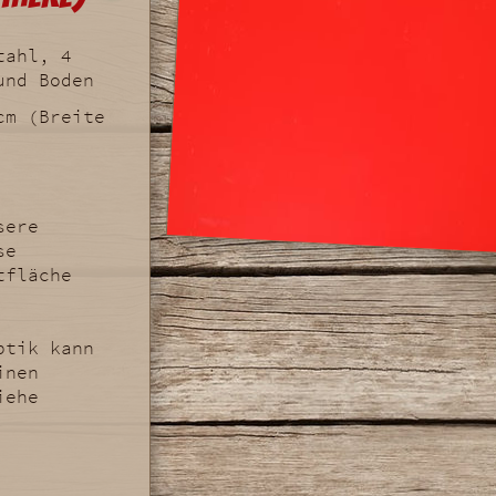
tahl, 4
und Boden
cm (Breite
sere
se
tfläche
ptik kann
inen
iehe